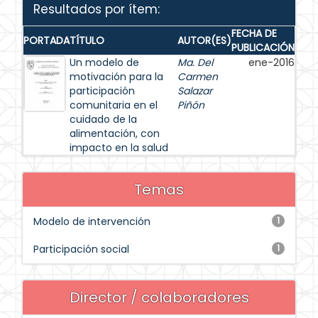
Resultados por ítem:
FECHA DE
PORTADA
TÍTULO
AUTOR(ES)
PUBLICACIÓN
Un modelo de
Ma. Del
ene-2016
motivación para la
Carmen
participación
Salazar
comunitaria en el
Piñón
cuidado de la
alimentación, con
impacto en la salud
Temas
Modelo de intervención
1
Participación social
1
Director / colaboradores