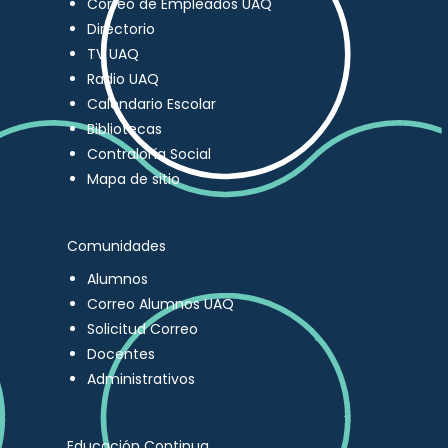
Correo de Empleados UAQ
Directorio
TV UAQ
Radio UAQ
Calendario Escolar
Bibliotecas
Contraloría Social
Mapa de sitio
Comunidades
Alumnos
Correo Alumnos UAQ
Solicitud Correo
Docentes
Administrativos
Educación Continua