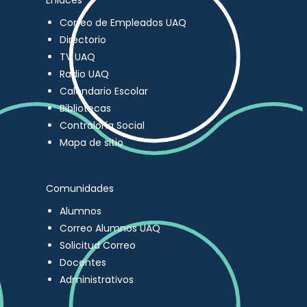
Enlaces
Correo de Empleados UAQ
Directorio
TV UAQ
Radio UAQ
Calendario Escolar
Bibliotecas
Contraloría Social
Mapa de sitio
Comunidades
Alumnos
Correo Alumnos UAQ
Solicitud Correo
Docentes
Administrativos