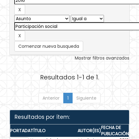
Comenzar nueva busqueda
Mostrar filtros avanzados
Resultados 1-1 de 1.
Anterior
1
Siguiente
Resultados por ítem:
FECHA DE
PORTADA
TÍTULO
AUTOR(ES)
PUBLICACIÓN