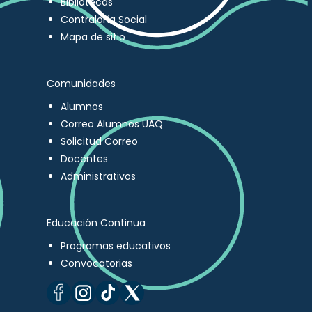
Bibliotecas
Contraloría Social
Mapa de sitio
Comunidades
Alumnos
Correo Alumnos UAQ
Solicitud Correo
Docentes
Administrativos
Educación Continua
Programas educativos
Convocatorias