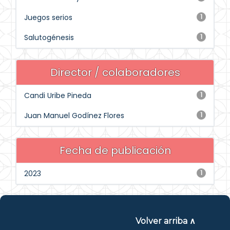
Juegos serios
1
Salutogénesis
1
Director / colaboradores
Candi Uribe Pineda
1
Juan Manuel Godínez Flores
1
Fecha de publicación
2023
1
Volver arriba ∧