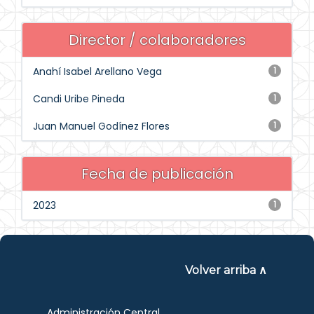
Director / colaboradores
Anahí Isabel Arellano Vega
1
Candi Uribe Pineda
1
Juan Manuel Godínez Flores
1
Fecha de publicación
2023
1
Volver arriba ∧
Administración Central