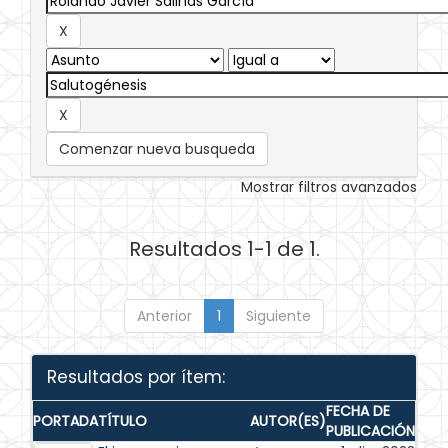
Comenzar nueva busqueda
Mostrar filtros avanzados
Resultados 1-1 de 1.
Anterior
1
Siguiente
Resultados por ítem:
FECHA DE
PORTADA
TÍTULO
AUTOR(ES)
PUBLICACIÓN