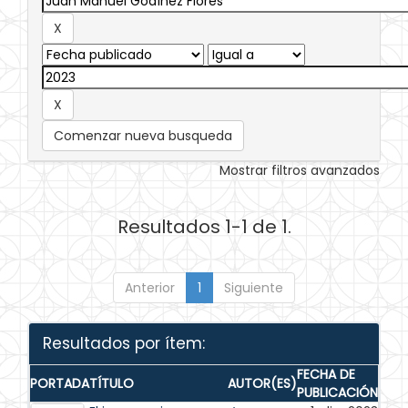
Comenzar nueva busqueda
Mostrar filtros avanzados
Resultados 1-1 de 1.
Anterior
1
Siguiente
Resultados por ítem:
FECHA DE
PORTADA
TÍTULO
AUTOR(ES)
PUBLICACIÓN