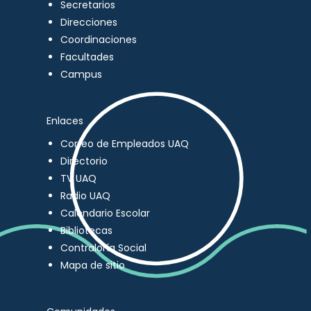
Secretarios
Direcciones
Coordinaciones
Facultades
Campus
Enlaces
Correo de Empleados UAQ
Directorio
TV UAQ
Radio UAQ
Calendario Escolar
Bibliotecas
Contraloría Social
Mapa de sitio