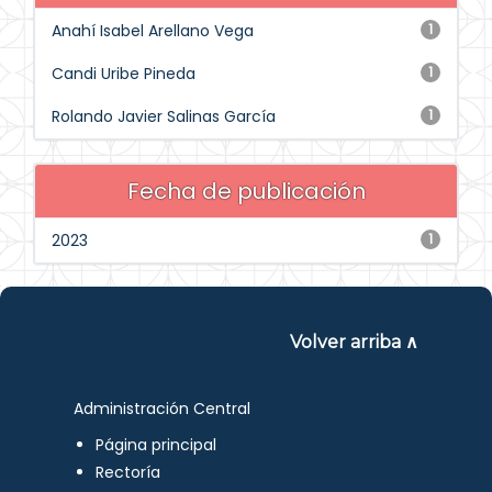
Anahí Isabel Arellano Vega
1
Candi Uribe Pineda
1
Rolando Javier Salinas García
1
Fecha de publicación
2023
1
Volver arriba ∧
Administración Central
Página principal
Rectoría