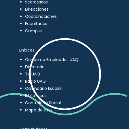
Secretarios
Direcciones
Coordinaciones
Facultades
Campus
Enlaces
Correo de Empleados UAQ
Directorio
TV UAQ
Radio UAQ
Calendario Escolar
Bibliotecas
Contraloría Social
Mapa de sitio