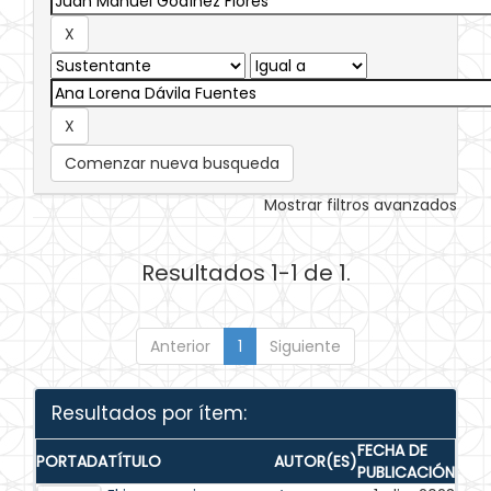
Comenzar nueva busqueda
Mostrar filtros avanzados
Resultados 1-1 de 1.
Anterior
1
Siguiente
Resultados por ítem:
FECHA DE
PORTADA
TÍTULO
AUTOR(ES)
PUBLICACIÓN