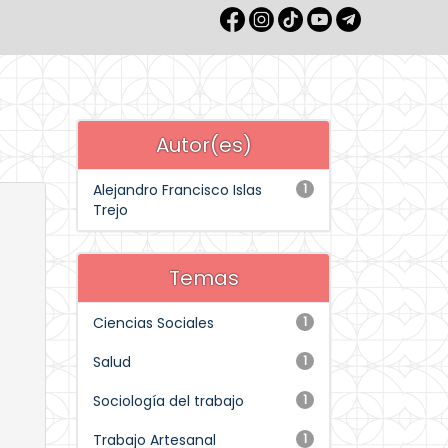
Autor(es)
Alejandro Francisco Islas
1
Trejo
Temas
Ciencias Sociales
1
Salud
1
Sociología del trabajo
1
Trabajo Artesanal
1