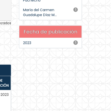
Pachecho
María del Carmen
1
Guadalupe Díaz M...
anzados
Fecha de publicación
2023
1
DE
ACIÓN
-2023