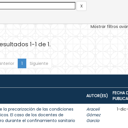
Mostrar filtros av
esultados 1-1 de 1.
Anterior
1
Siguiente
FECHA 
AUTOR(ES)
PUBLIC
e la precarización de las condiciones
Araceli
1-dic
icos. El caso de los docentes de
Gómez
ro durante el confinamiento sanitario
García