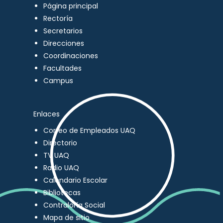
Página principal
Rectoría
Secretarios
Direcciones
Coordinaciones
Facultades
Campus
Enlaces
Correo de Empleados UAQ
Directorio
TV UAQ
Radio UAQ
Calendario Escolar
Bibliotecas
Contraloría Social
Mapa de sitio