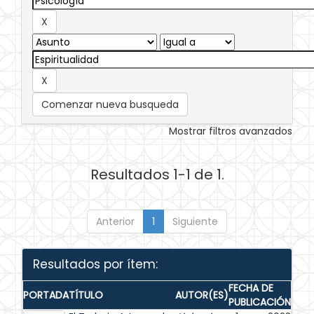
Comenzar nueva busqueda
Mostrar filtros avanzados
Resultados 1-1 de 1.
Anterior
1
Siguiente
Resultados por ítem:
FECHA DE
PORTADA
TÍTULO
AUTOR(ES)
PUBLICACIÓN