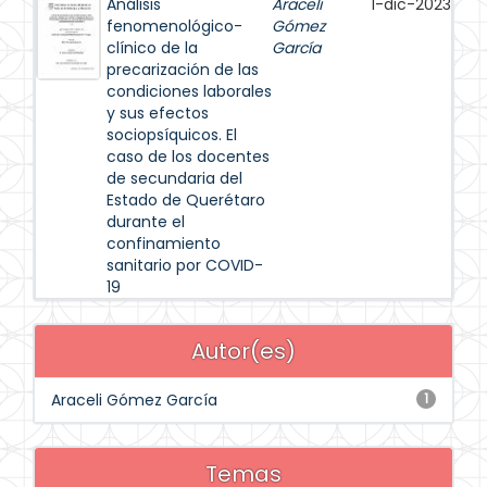
Análisis
Araceli
1-dic-2023
fenomenológico-
Gómez
clínico de la
García
precarización de las
condiciones laborales
y sus efectos
sociopsíquicos. El
caso de los docentes
de secundaria del
Estado de Querétaro
durante el
confinamiento
sanitario por COVID-
19
Autor(es)
Araceli Gómez García
1
Temas