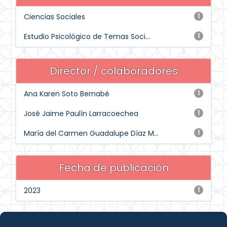
Ciencias Sociales
1
Estudio Psicológico de Temas Soci...
1
Director / colaboradores
Ana Karen Soto Bernabé
1
José Jaime Paulín Larracoechea
1
María del Carmen Guadalupe Díaz M...
1
Fecha de publicación
2023
1