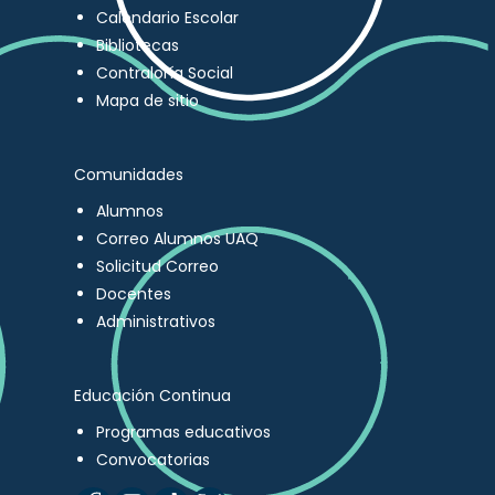
Calendario Escolar
Bibliotecas
Contraloría Social
Mapa de sitio
Comunidades
Alumnos
Correo Alumnos UAQ
Solicitud Correo
Docentes
Administrativos
Educación Continua
Programas educativos
Convocatorias