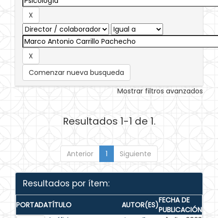
Comenzar nueva busqueda
Mostrar filtros avanzados
Resultados 1-1 de 1.
Anterior
1
Siguiente
Resultados por ítem:
FECHA DE
PORTADA
TÍTULO
AUTOR(ES)
PUBLICACIÓN