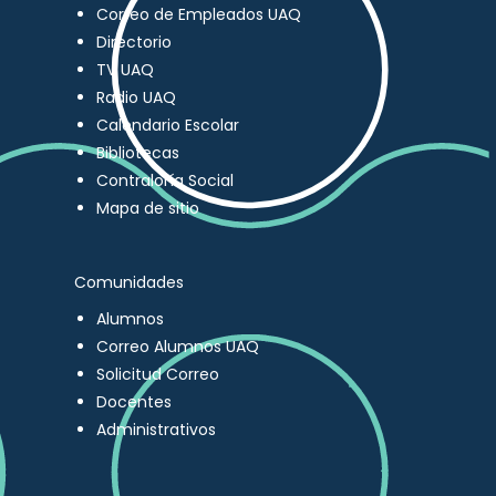
Correo de Empleados UAQ
Directorio
TV UAQ
Radio UAQ
Calendario Escolar
Bibliotecas
Contraloría Social
Mapa de sitio
Comunidades
Alumnos
Correo Alumnos UAQ
Solicitud Correo
Docentes
Administrativos