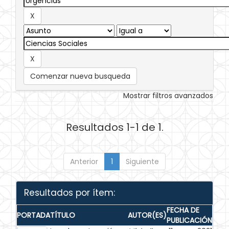
Comenzar nueva busqueda
Mostrar filtros avanzados
Resultados 1-1 de 1.
Anterior
1
Siguiente
Resultados por ítem:
FECHA DE
PORTADA
TÍTULO
AUTOR(ES)
PUBLICACIÓN