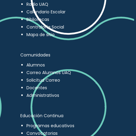
Radio UAQ
Calendario Escolar
Bibliotecas
Contraloría Social
Mapa de sitio
Comunidades
Alumnos
Correo Alumnos UAQ
Solicitud Correo
Docentes
Administrativos
Educación Continua
Programas educativos
Convocatorias