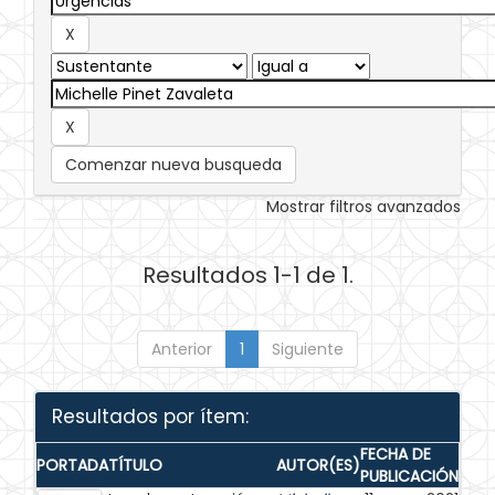
Comenzar nueva busqueda
Mostrar filtros avanzados
Resultados 1-1 de 1.
Anterior
1
Siguiente
Resultados por ítem:
FECHA DE
PORTADA
TÍTULO
AUTOR(ES)
PUBLICACIÓN