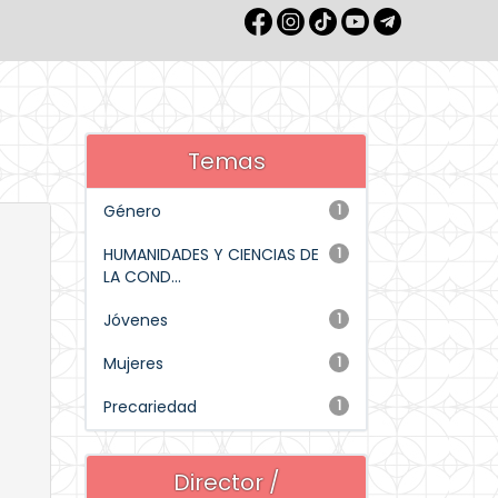
Temas
Género
1
HUMANIDADES Y CIENCIAS DE
1
LA COND...
Jóvenes
1
Mujeres
1
Precariedad
1
Director /