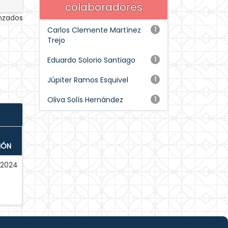
colaboradores
anzados
Carlos Clemente Martínez
1
Trejo
Eduardo Solorio Santiago
1
Júpiter Ramos Esquivel
1
Oliva Solís Hernández
1
IÓN
-2024