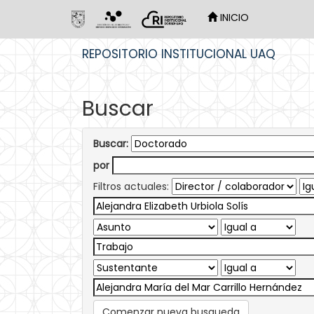
INICIO
Skip
REPOSITORIO INSTITUCIONAL UAQ
navigation
Buscar
Buscar:
por
Filtros actuales:
Comenzar nueva busqueda