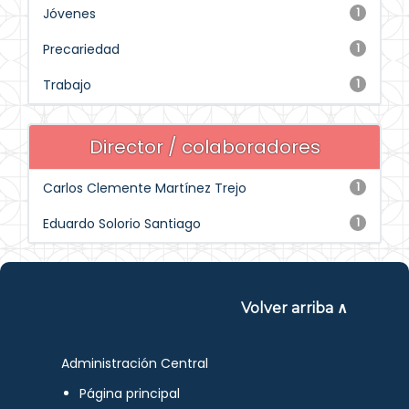
Jóvenes
1
Precariedad
1
Trabajo
1
Director / colaboradores
Carlos Clemente Martínez Trejo
1
Eduardo Solorio Santiago
1
Volver arriba ∧
Administración Central
Página principal