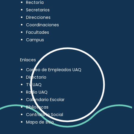
Rectoría
Secretarios
Direcciones
Coordinaciones
Facultades
Campus
Enlaces
Correo de Empleados UAQ
Directorio
TV UAQ
Radio UAQ
Calendario Escolar
Bibliotecas
Contraloría Social
Mapa de sitio