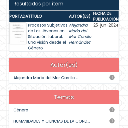
Resultados por ítem:
FECHA DE
PORTADA
TÍTULO
AUTOR(ES)
PUBLICACIÓN
Procesos Subjetivos
Alejandra
25-jun-2024
de Las Jóvenes en
María del
Situación Laboral.
Mar Carrillo
Una visión desde el
Hernández
Género
Autor(es)
Alejandra María del Mar Carrillo ...
1
Temas
Género
1
HUMANIDADES Y CIENCIAS DE LA COND...
1