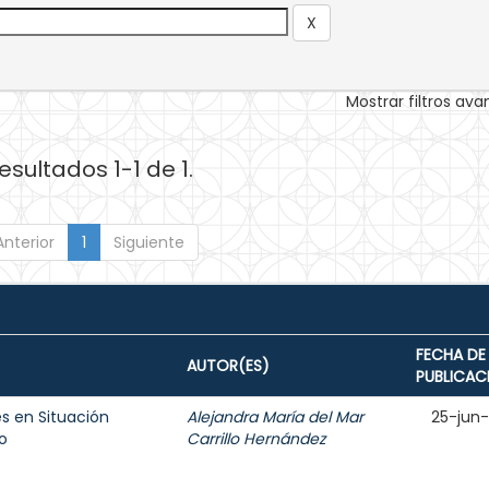
Mostrar filtros av
esultados 1-1 de 1.
Anterior
1
Siguiente
FECHA DE
AUTOR(ES)
PUBLICAC
s en Situación
Alejandra María del Mar
25-jun
o
Carrillo Hernández