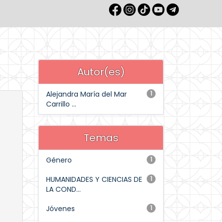
Autor(es)
Alejandra María del Mar
1
Carrillo ...
Temas
Género
1
HUMANIDADES Y CIENCIAS DE
1
LA COND...
Jóvenes
1