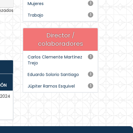
Mujeres
1
anzados
Trabajo
1
Director /
colaboradores
Carlos Clemente Martínez
1
Trejo
Eduardo Solorio Santiago
1
IÓN
Júpiter Ramos Esquivel
1
-2024