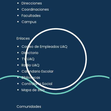
Direcciones
Coordinaciones
Facultades
Campus
Enlaces
Correo de Empleados UAQ
Directorio
TV UAQ
Radio UAQ
Calendario Escolar
Bibliotecas
Contraloría Social
Mapa de sitio
Comunidades