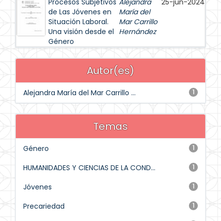
Procesos Subjetivos
Alejandra
25-jun-2024
de Las Jóvenes en
María del
Situación Laboral.
Mar Carrillo
Una visión desde el
Hernández
Género
Autor(es)
Alejandra María del Mar Carrillo ...
1
Temas
Género
1
HUMANIDADES Y CIENCIAS DE LA COND...
1
Jóvenes
1
Precariedad
1