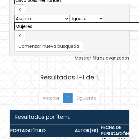
Comenzar nueva busqueda
Mostrar filtros avanzados
Resultados 1-1 de 1.
Anterior
1
Siguiente
Resultados por ítem:
FECHA DE
PORTADA
TÍTULO
AUTOR(ES)
PUBLICACIÓN