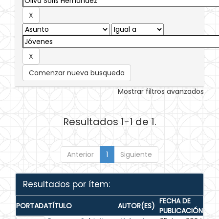
Comenzar nueva busqueda
Mostrar filtros avanzados
Resultados 1-1 de 1.
Anterior
1
Siguiente
Resultados por ítem:
FECHA DE
PORTADA
TÍTULO
AUTOR(ES)
PUBLICACIÓN