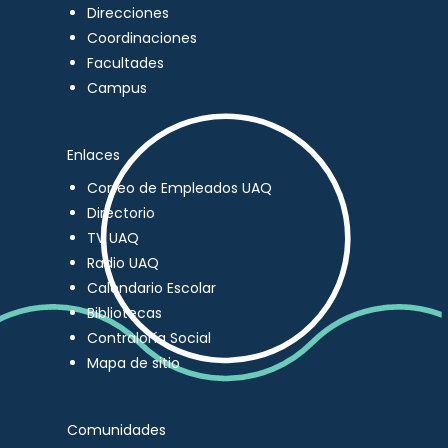
Direcciones
Coordinaciones
Facultades
Campus
Enlaces
Correo de Empleados UAQ
Directorio
TV UAQ
Radio UAQ
Calendario Escolar
Bibliotecas
Contraloría Social
Mapa de sitio
Comunidades