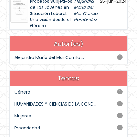
Procesos Subjetivos
Alejandra
25-jun-2024
de Las Jóvenes en
María del
Situación Laboral.
Mar Carrillo
Una visión desde el
Hernández
Género
Autor(es)
Alejandra María del Mar Carrillo ...
1
Temas
Género
1
HUMANIDADES Y CIENCIAS DE LA COND...
1
Mujeres
1
Precariedad
1