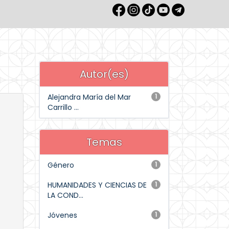
Autor(es)
Alejandra María del Mar
1
Carrillo ...
Temas
Género
1
HUMANIDADES Y CIENCIAS DE
1
LA COND...
Jóvenes
1