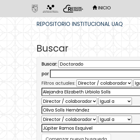
INICIO
Skip
REPOSITORIO INSTITUCIONAL UAQ
navigation
Buscar
Buscar:
por
Filtros actuales:
Comenzar nueva busqueda