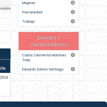
Mujeres
1
anzados
Precariedad
1
Trabajo
1
Director /
colaboradores
Carlos Clemente Martínez
1
Trejo
IÓN
Eduardo Solorio Santiago
1
-2024