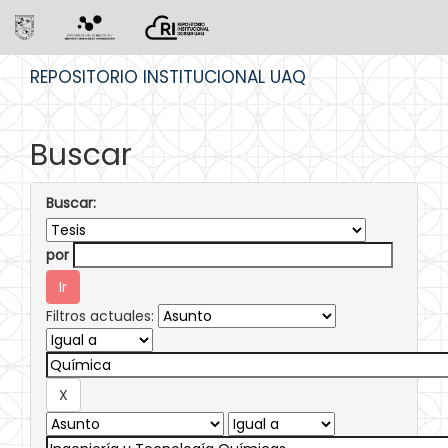
Skip
REPOSITORIO INSTITUCIONAL UAQ
navigation
Buscar
Buscar:
por
Filtros actuales: