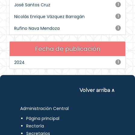
José Santos Cruz
1
Nicolás Enrique Vázquez Barragán
1
Rufino Nava Mendoza
1
Fecha de publicación
2024
1
Volver arriba ∧
Administración Central
Página principal
Rectoría
Secretarios