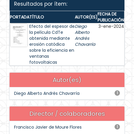
Resultados por ítem:
FECHA DE
PORTADA
TÍTULO
AUTOR(ES)
PUBLICACIÓN
Efecto del espesor de
Diego
3-ene-2024
la película CdTe
Alberto
obtenida mediante
Andrés
erosión catódica
Chavarría
sobre la eficiencia en
ventanas
fotovoltaicas
Autor(es)
Diego Alberto Andrés Chavarría
1
Director / colaboradores
Francisco Javier de Moure Flores
1