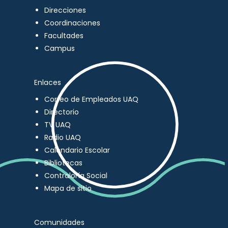
Direcciones
Coordinaciones
Facultades
Campus
Enlaces
Correo de Empleados UAQ
Directorio
TV UAQ
Radio UAQ
Calendario Escolar
Bibliotecas
Contraloría Social
Mapa de sitio
Comunidades