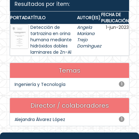
Resultados por ítem:
FECHA DE
PORTADA
TÍTULO
AUTOR(ES)
PUBLICACIÓN
Detección de
Angela
1-jun-2023
tartrazina en orina
Mariana
humana mediante
Trejo
hidróxidos dobles
Domínguez
laminares de Zn-Al
Temas
Ingeniería y Tecnología
1
Director / colaboradores
Alejandra Álvarez López
1