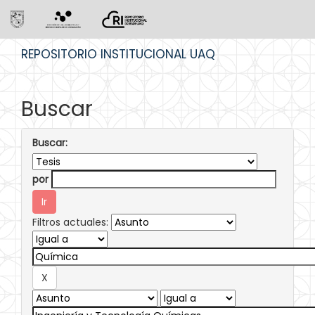
Skip
REPOSITORIO INSTITUCIONAL UAQ
navigation
Buscar
Buscar:
por
Filtros actuales: