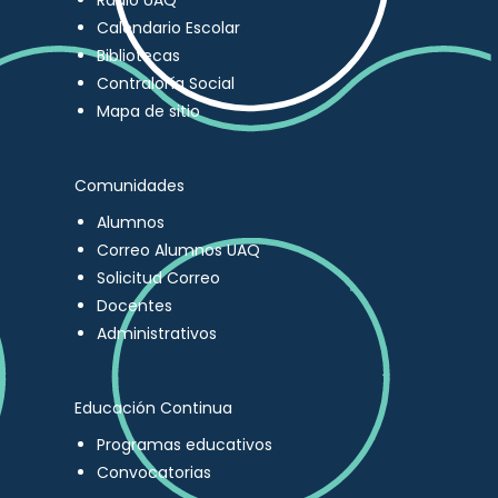
Radio UAQ
Calendario Escolar
Bibliotecas
Contraloría Social
Mapa de sitio
Comunidades
Alumnos
Correo Alumnos UAQ
Solicitud Correo
Docentes
Administrativos
Educación Continua
Programas educativos
Convocatorias