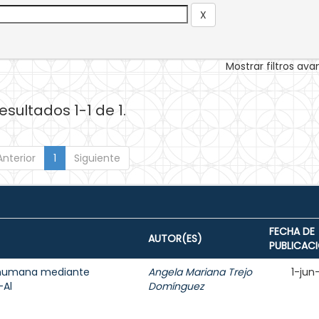
Mostrar filtros av
esultados 1-1 de 1.
Anterior
1
Siguiente
FECHA DE
AUTOR(ES)
PUBLICAC
a humana mediante
Angela Mariana Trejo
1-jun
-Al
Domínguez