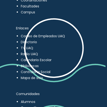
Coordinaciones
Facultades
Campus
Enlaces
Correo de Empleados UAQ
Directorio
TV UAQ
Radio UAQ
Calendario Escolar
Bibliotecas
Contraloría Social
Mapa de sitio
Comunidades
Alumnos