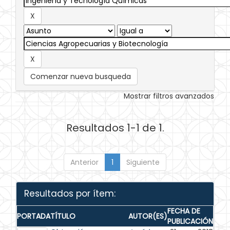
Comenzar nueva busqueda
Mostrar filtros avanzados
Resultados 1-1 de 1.
Anterior
1
Siguiente
Resultados por ítem:
FECHA DE
PORTADA
TÍTULO
AUTOR(ES)
PUBLICACIÓN