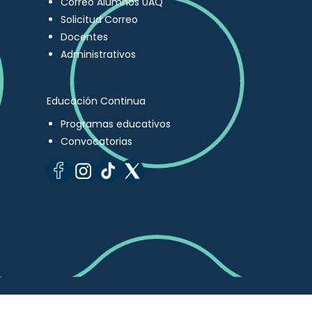
Correo Alumnos UAQ
Solicitud Correo
Docentes
Administrativos
Educación Continua
Programas educativos
Convocatorias