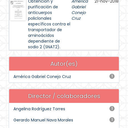
Obtención y
América
21-nov-2018
purificación de
Gabriel
anticuerpos
Conejo
policlonales
Cruz
específicos contra el
transportador de
aminoácidos
dependiente de
sodio 2 (SNAT2).
Autor(es)
América Gabriel Conejo Cruz
1
Director / colaboradores
Angelina Rodríguez Torres
1
Gerardo Manuel Nava Morales
1