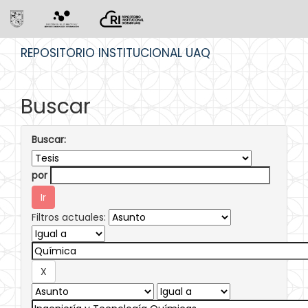
Skip
REPOSITORIO INSTITUCIONAL UAQ
navigation
Buscar
Buscar:
por
Filtros actuales: