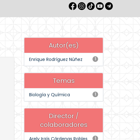
Autor(es)
Enrique Rodríguez Núñez
1
Temas
Biología y Química
1
Director /
colaboradores
Arely Iraís Cárdenas Robles
1