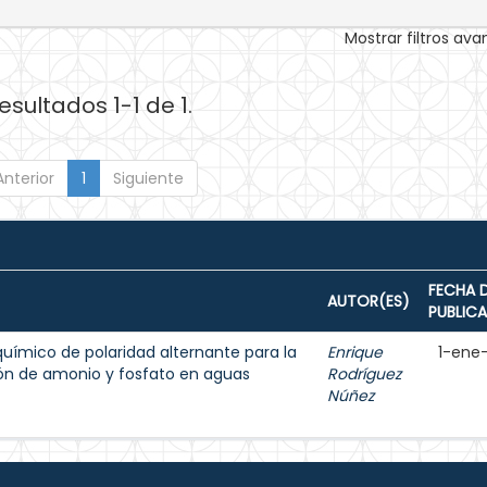
Mostrar filtros av
esultados 1-1 de 1.
Anterior
1
Siguiente
FECHA 
AUTOR(ES)
PUBLIC
uímico de polaridad alternante para la
Enrique
1-ene
ón de amonio y fosfato en aguas
Rodríguez
Núñez