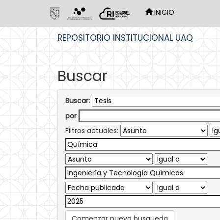
INICIO
Skip
REPOSITORIO INSTITUCIONAL UAQ
navigation
Buscar
Buscar:
por
Filtros actuales:
Comenzar nueva busqueda