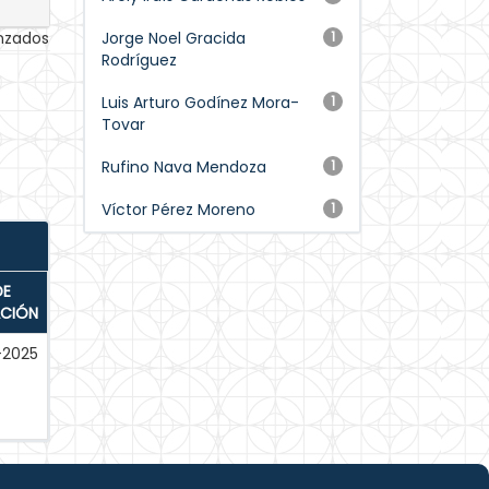
anzados
Jorge Noel Gracida
1
Rodríguez
Luis Arturo Godínez Mora-
1
Tovar
Rufino Nava Mendoza
1
Víctor Pérez Moreno
1
DE
ACIÓN
-2025