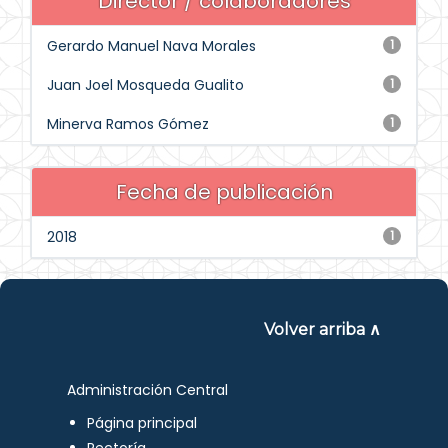
Director / colaboradores
Gerardo Manuel Nava Morales
1
Juan Joel Mosqueda Gualito
1
Minerva Ramos Gómez
1
Fecha de publicación
2018
1
Volver arriba ∧
Administración Central
Página principal