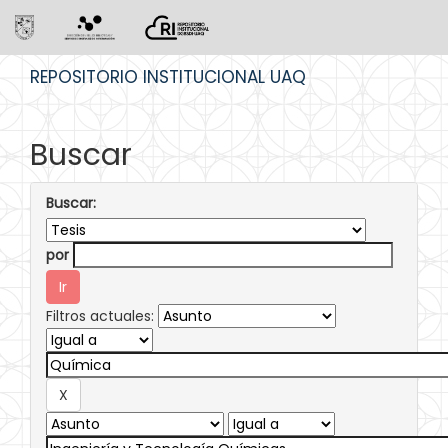
Skip
REPOSITORIO INSTITUCIONAL UAQ
navigation
Buscar
Buscar:
por
Filtros actuales: