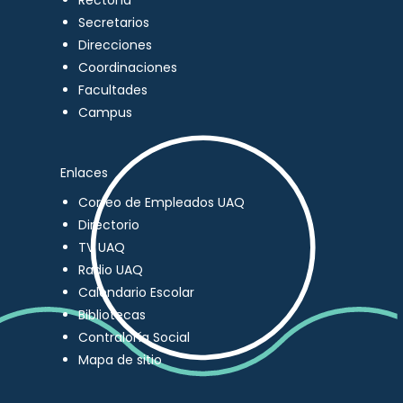
Rectoría
Secretarios
Direcciones
Coordinaciones
Facultades
Campus
Enlaces
Correo de Empleados UAQ
Directorio
TV UAQ
Radio UAQ
Calendario Escolar
Bibliotecas
Contraloría Social
Mapa de sitio