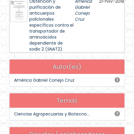
Obtención y
América
21-nov-2018
purificación de
Gabriel
anticuerpos
Conejo
policlonales
Cruz
específicos contra el
transportador de
aminoácidos
dependiente de
sodio 2 (SNAT2).
Autor(es)
América Gabriel Conejo Cruz
1
Temas
Ciencias Agropecuarias y Biotecno...
1