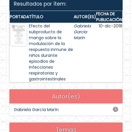
Resultados por ítem:
FECHA DE
PORTADA
TÍTULO
AUTOR(ES)
PUBLICACIÓN
Efecto del
Gabriela
10-dic-2018
subproducto de
García
mango sobre la
Marín
modulación de la
respuesta inmune de
niños durante
episodios de
infecciones
respiratorias y
gastrointestinales
Autor(es)
Gabriela García Marín
1
Temas