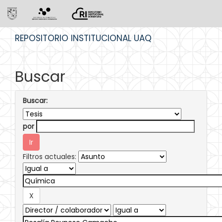
Skip
REPOSITORIO INSTITUCIONAL UAQ
navigation
Buscar
Buscar:
por
Filtros actuales: