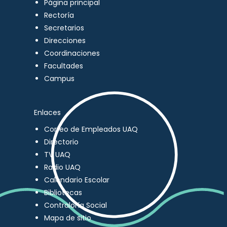
Página principal
Rectoría
Secretarios
Direcciones
Coordinaciones
Facultades
Campus
Enlaces
Correo de Empleados UAQ
Directorio
TV UAQ
Radio UAQ
Calendario Escolar
Bibliotecas
Contraloría Social
Mapa de sitio