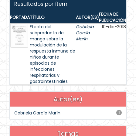
Resultados por ítem:
FECHA DE
PORTADA
TÍTULO
AUTOR(ES)
PUBLICACIÓN
Efecto del
Gabriela
10-dic-2018
subproducto de
García
mango sobre la
Marín
modulación de la
respuesta inmune de
niños durante
episodios de
infecciones
respiratorias y
gastrointestinales
Autor(es)
Gabriela García Marín
1
Temas