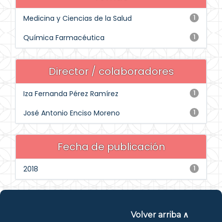
Medicina y Ciencias de la Salud
1
Química Farmacéutica
1
Director / colaboradores
Iza Fernanda Pérez Ramírez
1
José Antonio Enciso Moreno
1
Fecha de publicación
2018
1
Volver arriba ∧