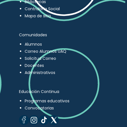
Bibliotecas
Contraloría Social
Mapa de sitio
Comunidades
Alumnos
Correo Alumnos UAQ
Solicitud Correo
Docentes
Administrativos
Educación Continua
Programas educativos
Convocatorias