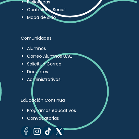
Bibliotecas
Contraloría Social
Mapa de sitio
Comunidades
Alumnos
Correo Alumnos UAQ
Solicitud Correo
Docentes
Administrativos
Educación Continua
Programas educativos
Convocatorias