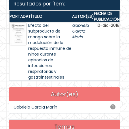
Resultados por ítem:
FECHA DE
PORTADA
TÍTULO
AUTOR(ES)
PUBLICACIÓN
Efecto del
Gabriela
10-dic-2018
subproducto de
García
mango sobre la
Marín
modulación de la
respuesta inmune de
niños durante
episodios de
infecciones
respiratorias y
gastrointestinales
Autor(es)
Gabriela García Marín
1
Temas