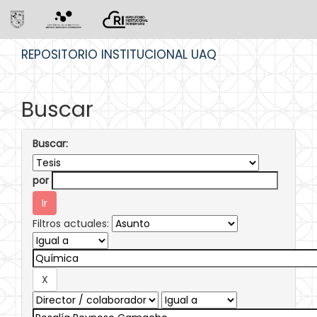
Skip
REPOSITORIO INSTITUCIONAL UAQ
navigation
Buscar
Buscar:
por
Filtros actuales: