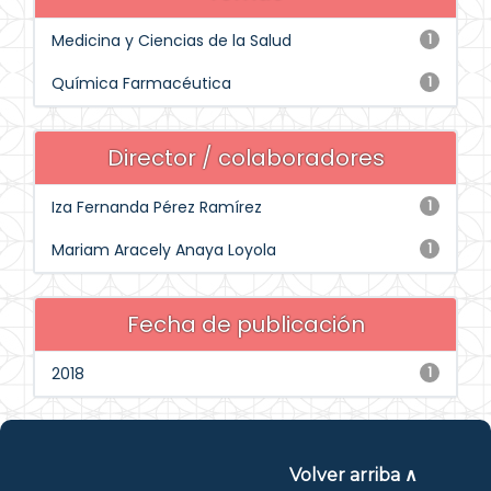
Medicina y Ciencias de la Salud
1
Química Farmacéutica
1
Director / colaboradores
Iza Fernanda Pérez Ramírez
1
Mariam Aracely Anaya Loyola
1
Fecha de publicación
2018
1
Volver arriba ∧