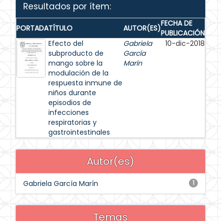
Resultados por ítem:
FECHA DE
PORTADA
TÍTULO
AUTOR(ES)
PUBLICACIÓN
Efecto del
Gabriela
10-dic-2018
subproducto de
García
mango sobre la
Marín
modulación de la
respuesta inmune de
niños durante
episodios de
infecciones
respiratorias y
gastrointestinales
Autor(es)
Gabriela García Marín
1
Temas