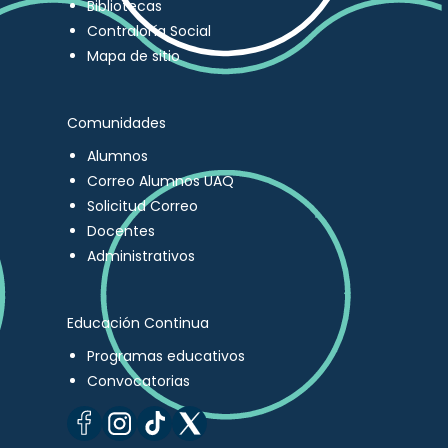
Bibliotecas
Contraloría Social
Mapa de sitio
Comunidades
Alumnos
Correo Alumnos UAQ
Solicitud Correo
Docentes
Administrativos
Educación Continua
Programas educativos
Convocatorias