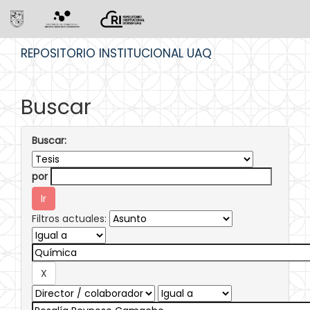
Skip
REPOSITORIO INSTITUCIONAL UAQ
navigation
Buscar
Buscar:
por
Filtros actuales: