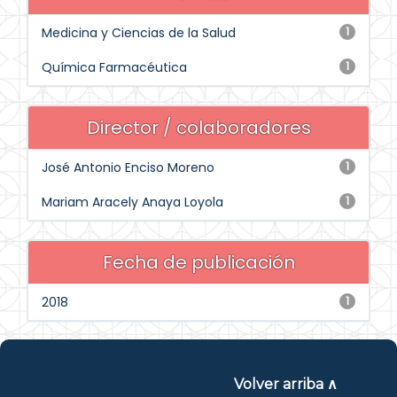
Medicina y Ciencias de la Salud
1
Química Farmacéutica
1
Director / colaboradores
José Antonio Enciso Moreno
1
Mariam Aracely Anaya Loyola
1
Fecha de publicación
2018
1
Volver arriba ∧