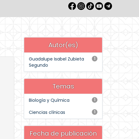
Autor(es)
Guadalupe Isabel Zubieta
1
Segundo
Temas
Biología y Química
1
Ciencias clínicas
1
Fecha de publicación