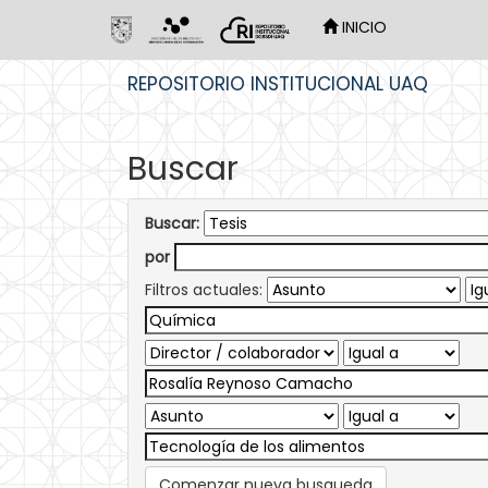
INICIO
Skip
REPOSITORIO INSTITUCIONAL UAQ
navigation
Buscar
Buscar:
por
Filtros actuales:
Comenzar nueva busqueda