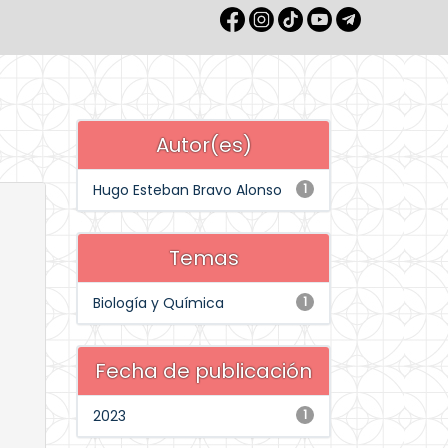
Autor(es)
Hugo Esteban Bravo Alonso
1
Temas
Biología y Química
1
Fecha de publicación
2023
1