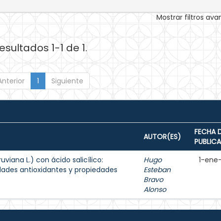
Mostrar filtros av
esultados 1-1 de 1.
Anterior
1
Siguiente
FECHA 
AUTOR(ES)
PUBLIC
uviana L.) con ácido salicílico:
Hugo
1-ene
ades antioxidantes y propiedades
Esteban
Bravo
Alonso