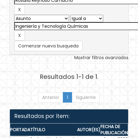
Comenzar nueva busqueda
Mostrar filtros avanzados
Resultados 1-1 de 1.
Anterior
1
Siguiente
Resultados por ítem:
FECHA DE
PORTADA
TÍTULO
AUTOR(ES)
PUBLICACIÓN