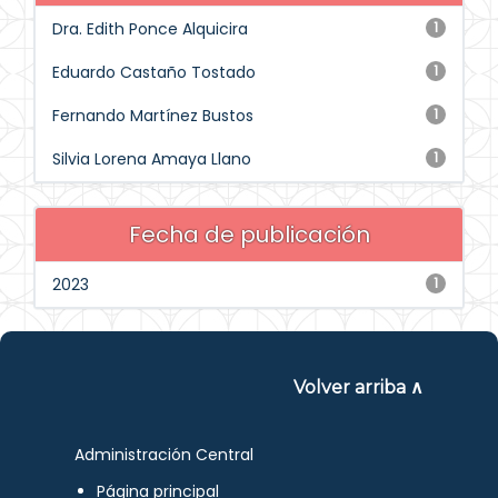
Dra. Edith Ponce Alquicira
1
Eduardo Castaño Tostado
1
Fernando Martínez Bustos
1
Silvia Lorena Amaya Llano
1
Fecha de publicación
2023
1
Volver arriba ∧
Administración Central
Página principal