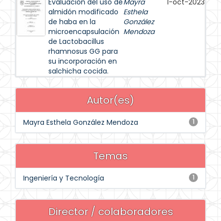
Evaluación del uso de
Mayra
1-oct-2023
almidón modificado
Esthela
de haba en la
González
microencapsulación
Mendoza
de Lactobacillus
rhamnosus GG para
su incorporación en
salchicha cocida.
Autor(es)
Mayra Esthela González Mendoza
1
Temas
Ingeniería y Tecnología
1
Director / colaboradores