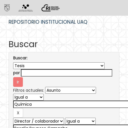
Skip
REPOSITORIO INSTITUCIONAL UAQ
navigation
Buscar
Buscar:
por
Filtros actuales: