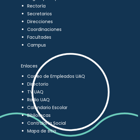
Rectoría
Secretarios
Direcciones
Coordinaciones
Facultades
Campus
Enlaces
Correo de Empleados UAQ
Directorio
TV UAQ
Radio UAQ
Calendario Escolar
Bibliotecas
Contraloría Social
Mapa de sitio