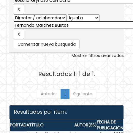
Comenzar nueva busqueda
Mostrar filtros avanzados
Resultados 1-1 de 1.
Anterior
1
Siguiente
Resultados por ítem:
FECHA DE
PORTADA
TÍTULO
AUTOR(ES)
PUBLICACIÓN