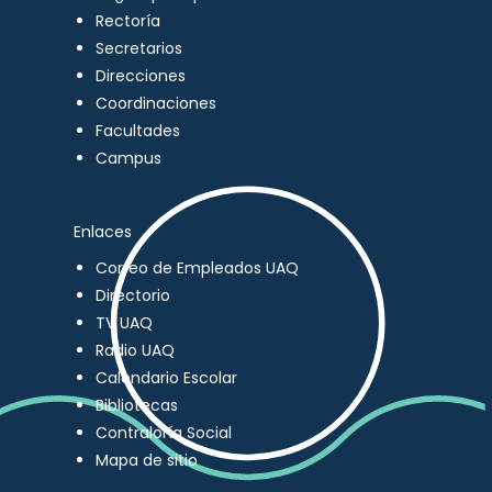
Rectoría
Secretarios
Direcciones
Coordinaciones
Facultades
Campus
Enlaces
Correo de Empleados UAQ
Directorio
TV UAQ
Radio UAQ
Calendario Escolar
Bibliotecas
Contraloría Social
Mapa de sitio