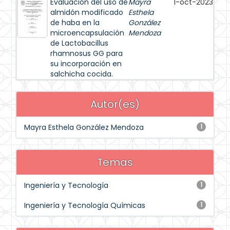
Evaluación del uso de
Mayra
1-oct-2023
almidón modificado
Esthela
de haba en la
González
microencapsulación
Mendoza
de Lactobacillus
rhamnosus GG para
su incorporación en
salchicha cocida.
Autor(es)
Mayra Esthela González Mendoza
1
Temas
Ingeniería y Tecnología
1
Ingeniería y Tecnología Químicas
1