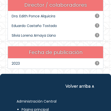
Director / colaboradores
Dra. Edith Ponce Alquicira
1
Eduardo Castaño Tostado
1
Silvia Lorena Amaya Llano
1
Fecha de publicación
2023
1
Volver arriba ∧
Administración Central
Página principal