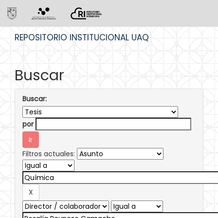
Skip
REPOSITORIO INSTITUCIONAL UAQ
navigation
Buscar
Buscar:
por
Filtros actuales: