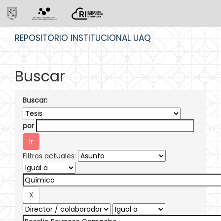
Skip
REPOSITORIO INSTITUCIONAL UAQ
navigation
Buscar
Buscar:
por
Filtros actuales: