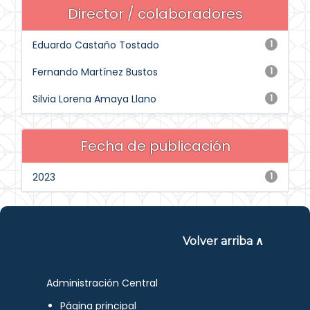
Director / colaboradores
Eduardo Castaño Tostado
1
Fernando Martínez Bustos
1
Silvia Lorena Amaya Llano
1
Fecha de publicación
2023
1
Volver arriba ∧
Administración Central
Página principal