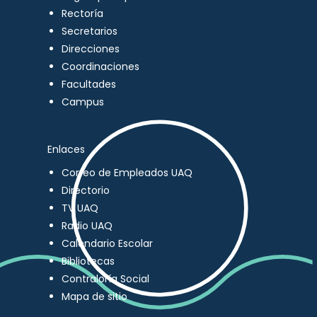
Rectoría
Secretarios
Direcciones
Coordinaciones
Facultades
Campus
Enlaces
Correo de Empleados UAQ
Directorio
TV UAQ
Radio UAQ
Calendario Escolar
Bibliotecas
Contraloría Social
Mapa de sitio