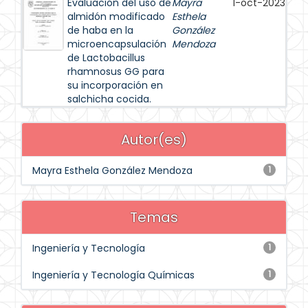
Evaluación del uso de
Mayra
1-oct-2023
almidón modificado
Esthela
de haba en la
González
microencapsulación
Mendoza
de Lactobacillus
rhamnosus GG para
su incorporación en
salchicha cocida.
Autor(es)
Mayra Esthela González Mendoza
1
Temas
Ingeniería y Tecnología
1
Ingeniería y Tecnología Químicas
1