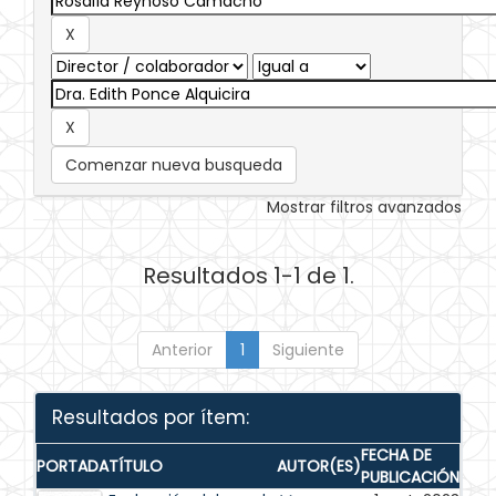
Comenzar nueva busqueda
Mostrar filtros avanzados
Resultados 1-1 de 1.
Anterior
1
Siguiente
Resultados por ítem:
FECHA DE
PORTADA
TÍTULO
AUTOR(ES)
PUBLICACIÓN