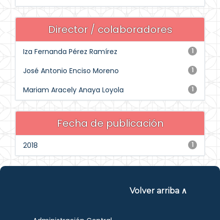
Director / colaboradores
Iza Fernanda Pérez Ramírez
1
José Antonio Enciso Moreno
1
Mariam Aracely Anaya Loyola
1
Fecha de publicación
2018
1
Volver arriba ∧