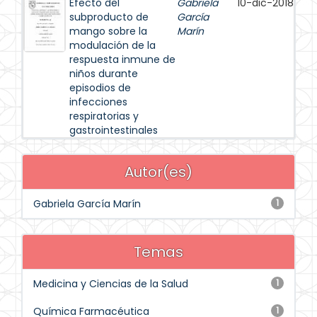
Efecto del
Gabriela
10-dic-2018
subproducto de
García
mango sobre la
Marín
modulación de la
respuesta inmune de
niños durante
episodios de
infecciones
respiratorias y
gastrointestinales
Autor(es)
Gabriela García Marín
1
Temas
Medicina y Ciencias de la Salud
1
Química Farmacéutica
1