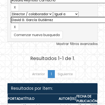
Comenzar nueva busqueda
Mostrar filtros avanzados
Resultados 1-1 de 1.
Anterior
1
Siguiente
Resultados por ítem:
FECHA DE
PORTADA
TÍTULO
AUTOR(ES)
PUBLICACIÓN