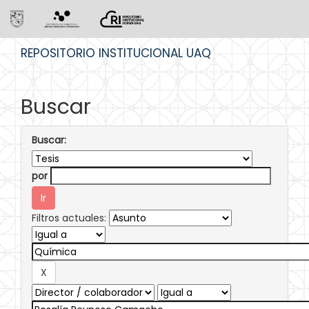
Skip
REPOSITORIO INSTITUCIONAL UAQ
navigation
Buscar
Buscar:
por
Filtros actuales: