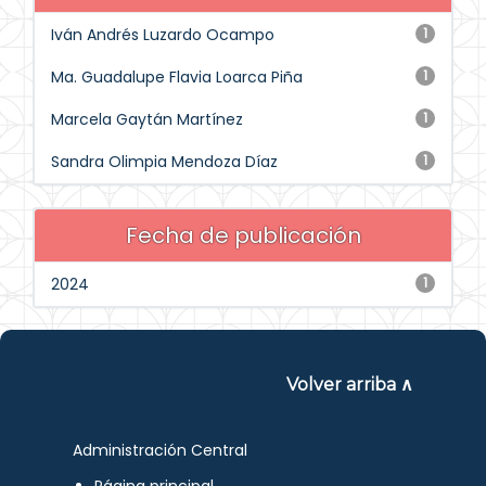
Iván Andrés Luzardo Ocampo
1
Ma. Guadalupe Flavia Loarca Piña
1
Marcela Gaytán Martínez
1
Sandra Olimpia Mendoza Díaz
1
Fecha de publicación
2024
1
Volver arriba ∧
Administración Central