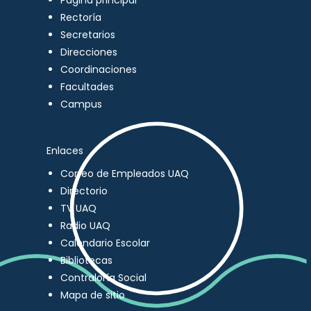
Página principal
Rectoría
Secretarios
Direcciones
Coordinaciones
Facultades
Campus
Enlaces
Correo de Empleados UAQ
Directorio
TV UAQ
Radio UAQ
Calendario Escolar
Bibliotecas
Contraloría Social
Mapa de sitio