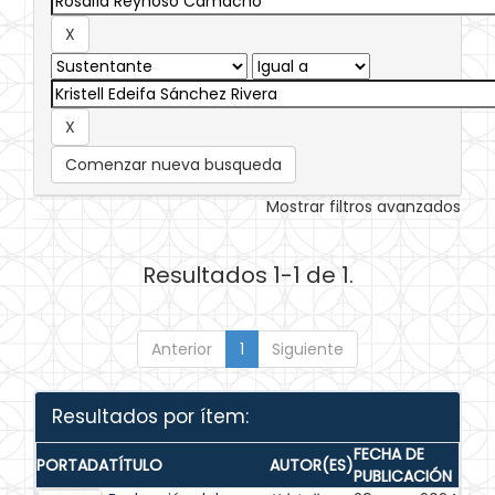
Comenzar nueva busqueda
Mostrar filtros avanzados
Resultados 1-1 de 1.
Anterior
1
Siguiente
Resultados por ítem:
FECHA DE
PORTADA
TÍTULO
AUTOR(ES)
PUBLICACIÓN