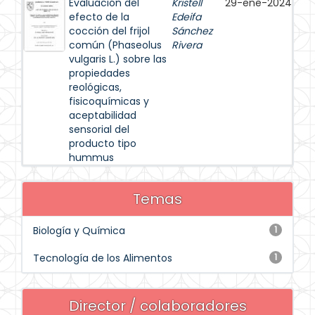
Evaluación del
Kristell
29-ene-2024
efecto de la
Edeifa
cocción del frijol
Sánchez
común (Phaseolus
Rivera
vulgaris L.) sobre las
propiedades
reológicas,
fisicoquímicas y
aceptabilidad
sensorial del
producto tipo
hummus
Temas
Biología y Química
1
Tecnología de los Alimentos
1
Director / colaboradores