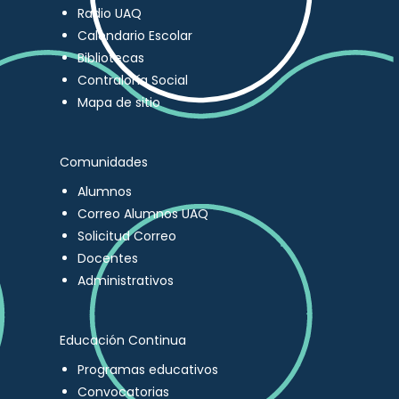
Radio UAQ
Calendario Escolar
Bibliotecas
Contraloría Social
Mapa de sitio
Comunidades
Alumnos
Correo Alumnos UAQ
Solicitud Correo
Docentes
Administrativos
Educación Continua
Programas educativos
Convocatorias