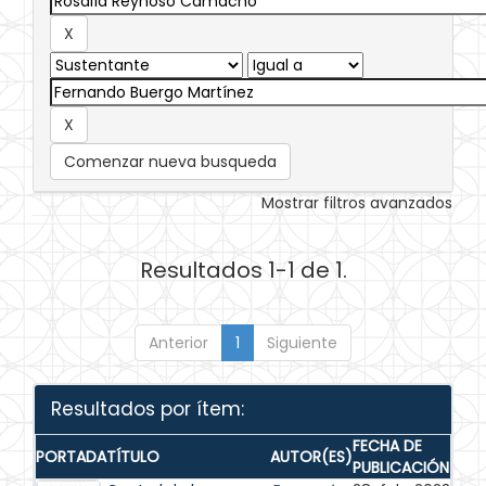
Comenzar nueva busqueda
Mostrar filtros avanzados
Resultados 1-1 de 1.
Anterior
1
Siguiente
Resultados por ítem:
FECHA DE
PORTADA
TÍTULO
AUTOR(ES)
PUBLICACIÓN