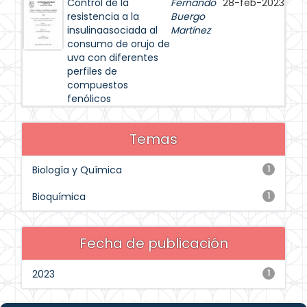
Control de la
Fernando
28-feb-2023
resistencia a la
Buergo
insulinaasociada al
Martínez
consumo de orujo de
uva con diferentes
perfiles de
compuestos
fenólicos
Temas
Biología y Química
1
Bioquímica
1
Fecha de publicación
2023
1