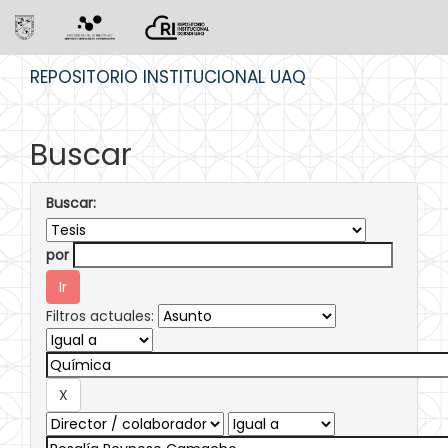
Skip
REPOSITORIO INSTITUCIONAL UAQ
navigation
Buscar
Buscar:
por
Filtros actuales: