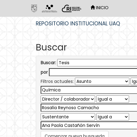
INICIO
Skip
REPOSITORIO INSTITUCIONAL UAQ
navigation
Buscar
Buscar:
por
Filtros actuales:
Comenzar nueva busqueda