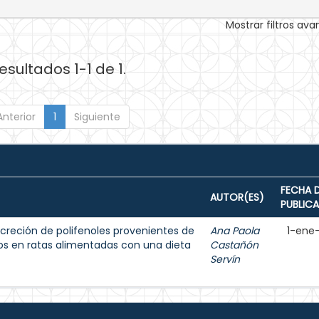
Mostrar filtros av
esultados 1-1 de 1.
Anterior
1
Siguiente
FECHA 
AUTOR(ES)
PUBLIC
creción de polifenoles provenientes de
Ana Paola
1-ene
jos en ratas alimentadas con una dieta
Castañón
Servín