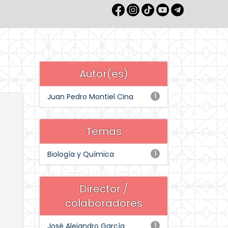
Autor(es)
Juan Pedro Montiel Cina
1
Temas
Biología y Química
1
Director /
colaboradores
José Alejandro García
1