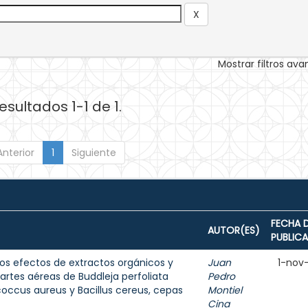
Mostrar filtros av
esultados 1-1 de 1.
Anterior
1
Siguiente
FECHA 
AUTOR(ES)
PUBLIC
los efectos de extractos orgánicos y
Juan
1-nov
rtes aéreas de Buddleja perfoliata
Pedro
occus aureus y Bacillus cereus, cepas
Montiel
Cina