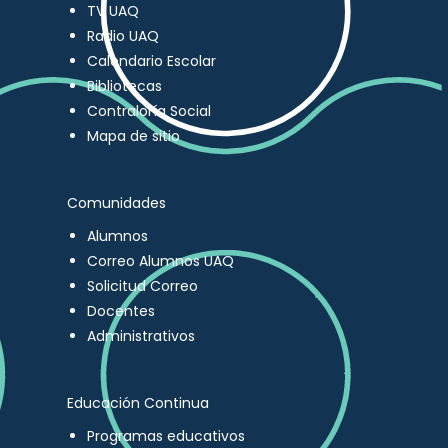
TV UAQ
Radio UAQ
Calendario Escolar
Bibliotecas
Contraloría Social
Mapa de sitio
Comunidades
Alumnos
Correo Alumnos UAQ
Solicitud Correo
Docentes
Administrativos
Educación Continua
Programas educativos