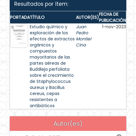
Resultados por ítem:
FECHA DE
PORTADA
TÍTULO
AUTOR(ES)
PUBLICACIÓN
Estudio químico y
Juan
1-nov-2023
exploración de los
Pedro
efectos de extractos
Montiel
orgánicos y
Cina
compuestos
mayoritarios de las
partes aéreas de
Buddleja perfoliata
sobre el crecimiento
de Staphylococcus
aureus y Bacillus
cereus, cepas
resistentes a
antibióticos
Autor(es)