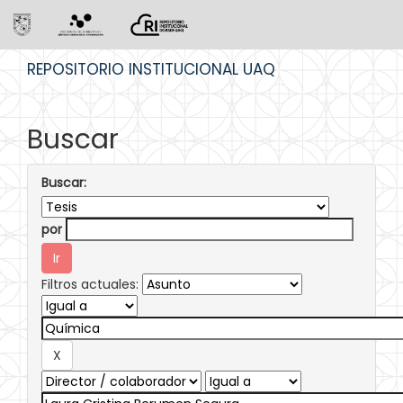
Skip
REPOSITORIO INSTITUCIONAL UAQ
navigation
Buscar
Buscar:
por
Filtros actuales: