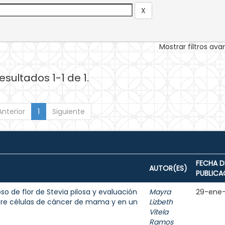
Mostrar filtros av
esultados 1-1 de 1.
Anterior
1
Siguiente
FECHA D
AUTOR(ES)
PUBLICA
o de flor de Stevia pilosa y evaluación
Mayra
29-ene
bre células de cáncer de mama y en un
Lizbeth
Vitela
Ramos