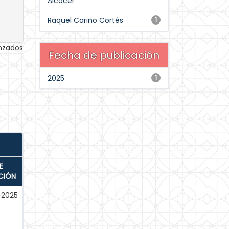
Alcocer
Raquel Cariño Cortés
1
anzados
Fecha de publicación
2025
1
E
CIÓN
-2025