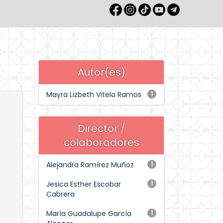
Autor(es)
Mayra Lizbeth Vitela Ramos
1
Director /
colaboradores
Alejandra Ramírez Muñoz
1
Jesica Esther Escobar
1
Cabrera
María Guadalupe García
1