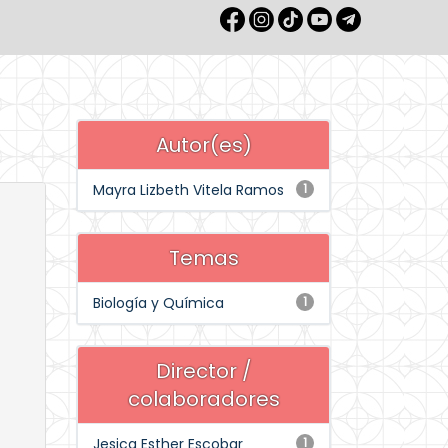
Autor(es)
Mayra Lizbeth Vitela Ramos
1
Temas
Biología y Química
1
Director /
colaboradores
Jesica Esther Escobar
1