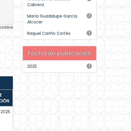
Cabrera
María Guadalupe García
1
Alcocer
anzados
Raquel Cariño Cortés
1
Fecha de publicación
2025
1
E
CIÓN
-2025