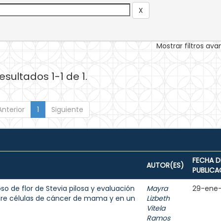
Mostrar filtros av
esultados 1-1 de 1.
Anterior
1
Siguiente
FECHA D
AUTOR(ES)
PUBLICA
o de flor de Stevia pilosa y evaluación
Mayra
29-ene
bre células de cáncer de mama y en un
Lizbeth
Vitela
Ramos