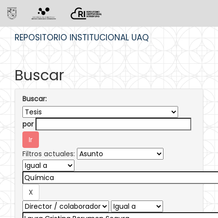
Skip
REPOSITORIO INSTITUCIONAL UAQ
navigation
Buscar
Buscar:
por
Filtros actuales: