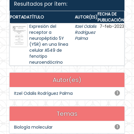
Resultados por ítem:
FECHA DE
PORTADA
TÍTULO
AUTOR(ES)
PUBLICACIÓN
Expresión del
Itzel Odalis
7-feb-2023
receptor a
Rodríguez
neuropéptido 5Y
Palma
(Y5R) en una línea
celular A549 de
fenotipo
neuroendócrino
Autor(es)
Itzel Odalis Rodríguez Palma
1
Temas
Biología molecular
1