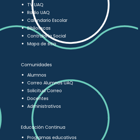
TV UAQ
Radio UAQ
Calendario Escolar
Bibliotecas
Contraloría Social
Mapa de sitio
Comunidades
Alumnos
Correo Alumnos UAQ
Solicitud Correo
Docentes
Administrativos
Educación Continua
Programas educativos