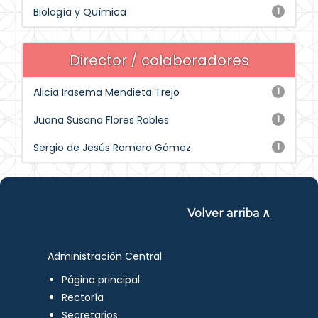
Biología y Química
1
Director / colaboradores
Alicia Irasema Mendieta Trejo
1
Juana Susana Flores Robles
1
Sergio de Jesús Romero Gómez
1
Volver arriba ∧
Administración Central
Página principal
Rectoría
Secretarios