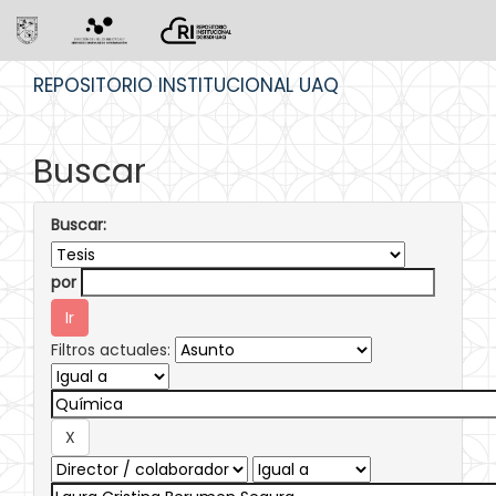
Skip
REPOSITORIO INSTITUCIONAL UAQ
navigation
Buscar
Buscar:
por
Filtros actuales: