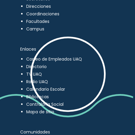
Direcciones
Coordinaciones
Facultades
Campus
Enlaces
Correo de Empleados UAQ
Directorio
TV UAQ
Radio UAQ
Calendario Escolar
Bibliotecas
Contraloría Social
Mapa de sitio
Comunidades