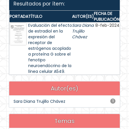
Resultados por ítem:
FECHA DE
PORTADA
TÍTULO
AUTOR(ES)
PUBLICACIÓN
Evaluación del efecto
Sara Diana
8-feb-2024
de estradiol en la
Trujillo
expresión del
Chávez
receptor de
estrógenos acoplado
a proteína G sobre el
fenotipo
neuroendócrino de la
línea celular A549.
Autor(es)
Sara Diana Trujillo Chávez
1
Temas