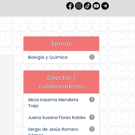
Temas
Biología y Química
1
Director /
colaboradores
Alicia Irasema Mendieta
1
Trejo
Juana Susana Flores Robles
1
Sergio de Jesús Romero
1