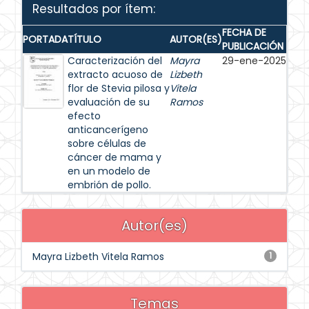
Resultados por ítem:
FECHA DE
PORTADA
TÍTULO
AUTOR(ES)
PUBLICACIÓN
Caracterización del
Mayra
29-ene-2025
extracto acuoso de
Lizbeth
flor de Stevia pilosa y
Vitela
evaluación de su
Ramos
efecto
anticancerígeno
sobre células de
cáncer de mama y
en un modelo de
embrión de pollo.
Autor(es)
Mayra Lizbeth Vitela Ramos
1
Temas