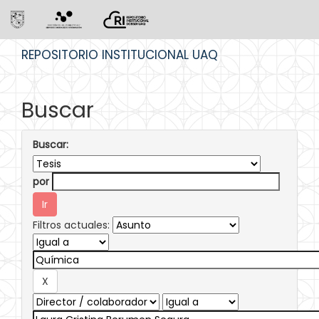
Skip
REPOSITORIO INSTITUCIONAL UAQ
navigation
Buscar
Buscar:
por
Filtros actuales: