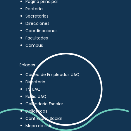
Página principal
Rectoría
Secretarios
Direcciones
Coordinaciones
Facultades
Campus
Enlaces
Correo de Empleados UAQ
Directorio
TV UAQ
Radio UAQ
Calendario Escolar
Bibliotecas
Contraloría Social
Mapa de sitio