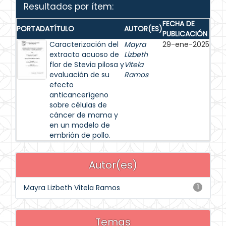
Resultados por ítem:
FECHA DE
PORTADA
TÍTULO
AUTOR(ES)
PUBLICACIÓN
Caracterización del
Mayra
29-ene-2025
extracto acuoso de
Lizbeth
flor de Stevia pilosa y
Vitela
evaluación de su
Ramos
efecto
anticancerígeno
sobre células de
cáncer de mama y
en un modelo de
embrión de pollo.
Autor(es)
Mayra Lizbeth Vitela Ramos
1
Temas