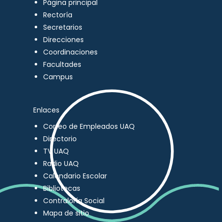
Página principal
Rectoría
Secretarios
Direcciones
Coordinaciones
Facultades
Campus
Enlaces
Correo de Empleados UAQ
Directorio
TV UAQ
Radio UAQ
Calendario Escolar
Bibliotecas
Contraloría Social
Mapa de sitio