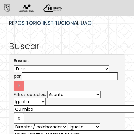
Skip
REPOSITORIO INSTITUCIONAL UAQ
navigation
Buscar
Buscar:
por
Filtros actuales: