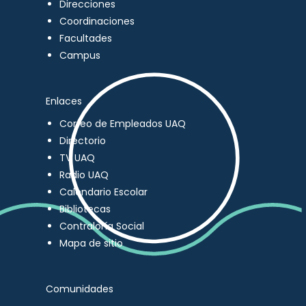
Direcciones
Coordinaciones
Facultades
Campus
Enlaces
Correo de Empleados UAQ
Directorio
TV UAQ
Radio UAQ
Calendario Escolar
Bibliotecas
Contraloría Social
Mapa de sitio
Comunidades