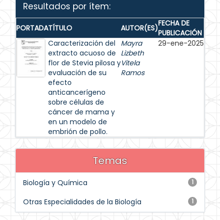
Resultados por ítem:
FECHA DE
PORTADA
TÍTULO
AUTOR(ES)
PUBLICACIÓN
Caracterización del
Mayra
29-ene-2025
extracto acuoso de
Lizbeth
flor de Stevia pilosa y
Vitela
evaluación de su
Ramos
efecto
anticancerígeno
sobre células de
cáncer de mama y
en un modelo de
embrión de pollo.
Temas
Biología y Química
1
Otras Especialidades de la Biología
1