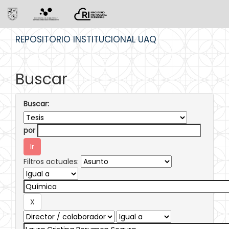
Skip
REPOSITORIO INSTITUCIONAL UAQ
navigation
Buscar
Buscar:
por
Filtros actuales: