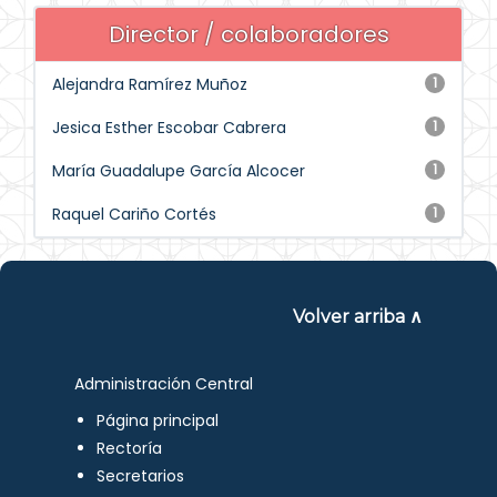
Director / colaboradores
Alejandra Ramírez Muñoz
1
Jesica Esther Escobar Cabrera
1
María Guadalupe García Alcocer
1
Raquel Cariño Cortés
1
Volver arriba ∧
Administración Central
Página principal
Rectoría
Secretarios