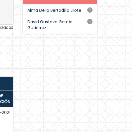
Alma Delia Bertadillo Jilote
1
David Gustavo García
1
anzados
Gutiérrez
DE
ACIÓN
-2021