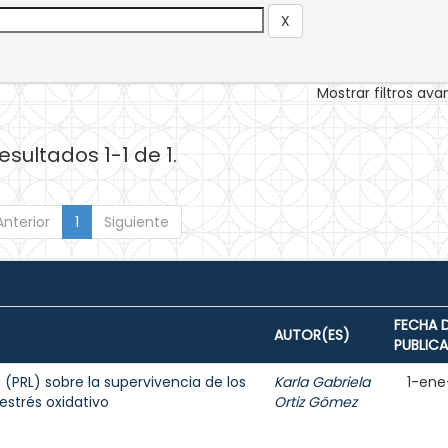
Mostrar filtros av
esultados 1-1 de 1.
Anterior
1
Siguiente
FECHA 
AUTOR(ES)
PUBLIC
a (PRL) sobre la supervivencia de los
Karla Gabriela
1-ene
estrés oxidativo
Ortiz Gömez