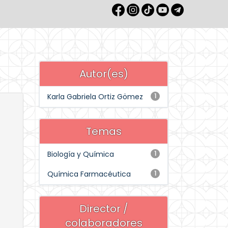
Autor(es)
Karla Gabriela Ortiz Gömez
1
Temas
Biología y Química
1
Química Farmacéutica
1
Director /
colaboradores