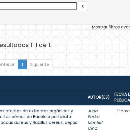
Mostrar filtros av
esultados 1-1 de 1.
Anterior
1
Siguiente
FECHA 
AUTOR(ES)
PUBLIC
los efectos de extractos orgánicos y
Juan
1-nov
rtes aéreas de Buddleja perfoliata
Pedro
occus aureus y Bacillus cereus, cepas
Montiel
Cina