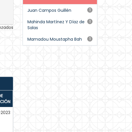
Juan Campos Guillén
1
Mahinda Martínez Y Díaz de
1
anzados
Salas
Mamadou Moustapha Bah
1
DE
ACIÓN
-2023