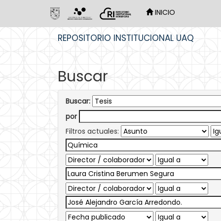
INICIO
Skip
REPOSITORIO INSTITUCIONAL UAQ
navigation
Buscar
Buscar:
por
Filtros actuales: