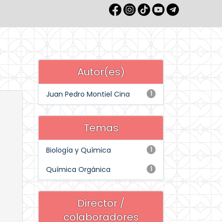
Autor(es)
Juan Pedro Montiel Cina
1
Temas
Biología y Química
1
Química Orgánica
1
Director /
colaboradores